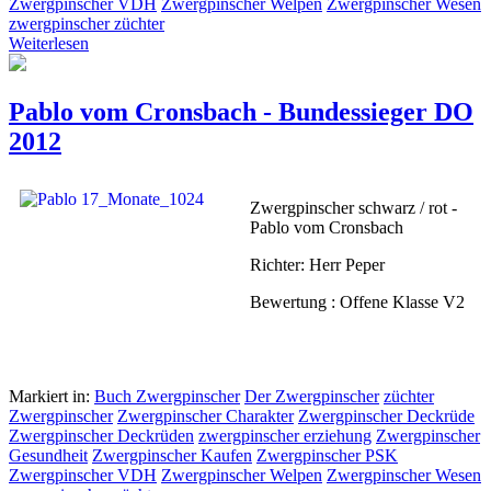
Zwergpinscher VDH
Zwergpinscher Welpen
Zwergpinscher Wesen
zwergpinscher züchter
Weiterlesen
Pablo vom Cronsbach - Bundessieger DO
2012
Zwergpinscher schwarz / rot -
Pablo vom Cronsbach
Richter: Herr Peper
Bewertung : Offene Klasse V2
Markiert in:
Buch Zwergpinscher
Der Zwergpinscher
züchter
Zwergpinscher
Zwergpinscher Charakter
Zwergpinscher Deckrüde
Zwergpinscher Deckrüden
zwergpinscher erziehung
Zwergpinscher
Gesundheit
Zwergpinscher Kaufen
Zwergpinscher PSK
Zwergpinscher VDH
Zwergpinscher Welpen
Zwergpinscher Wesen