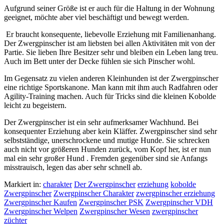
Aufgrund seiner Größe ist er auch für die Haltung in der Wohnung
geeignet, möchte aber viel beschäftigt und bewegt werden.
Er braucht konsequente, liebevolle Erziehung mit Familienanhang.
Der Zwergpinscher ist am liebsten bei allen Aktivitäten mit von der
Partie. Sie lieben Ihre Besitzer sehr und bleiben ein Leben lang treu.
Auch im Bett unter der Decke fühlen sie sich Pinscher wohl.
Im Gegensatz zu vielen anderen Kleinhunden ist der Zwergpinscher
eine richtige Sportskanone. Man kann mit ihm auch Radfahren oder
Agility-Training machen. Auch für Tricks sind die kleinen Kobolde
leicht zu begeistern.
Der Zwergpinscher ist ein sehr aufmerksamer Wachhund. Bei
konsequenter Erziehung aber kein Kläffer. Zwergpinscher sind sehr
selbstständige, unerschrockene und mutige Hunde. Sie schrecken
auch nicht vor größeren Hunden zurück, vom Kopf her, ist er nun
mal ein sehr großer Hund . Fremden gegenüber sind sie Anfangs
misstrauisch, legen das aber sehr schnell ab.
Markiert in:
charakter
Der Zwergpinscher
erziehung
kobolde
Zwergpinscher
Zwergpinscher Charakter
zwergpinscher erziehung
Zwergpinscher Kaufen
Zwergpinscher PSK
Zwergpinscher VDH
Zwergpinscher Welpen
Zwergpinscher Wesen
zwergpinscher
züchter