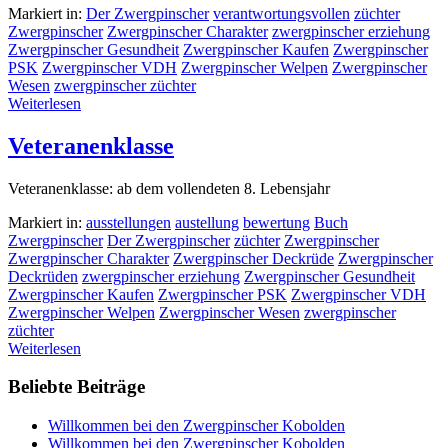
Markiert in:
Der Zwergpinscher
verantwortungsvollen
züchter
Zwergpinscher
Zwergpinscher Charakter
zwergpinscher erziehung
Zwergpinscher Gesundheit
Zwergpinscher Kaufen
Zwergpinscher
PSK
Zwergpinscher VDH
Zwergpinscher Welpen
Zwergpinscher
Wesen
zwergpinscher züchter
Weiterlesen
Veteranenklasse
Veteranenklasse: ab dem vollendeten 8. Lebensjahr
Markiert in:
ausstellungen
austellung
bewertung
Buch
Zwergpinscher
Der Zwergpinscher
züchter
Zwergpinscher
Zwergpinscher Charakter
Zwergpinscher Deckrüde
Zwergpinscher
Deckrüden
zwergpinscher erziehung
Zwergpinscher Gesundheit
Zwergpinscher Kaufen
Zwergpinscher PSK
Zwergpinscher VDH
Zwergpinscher Welpen
Zwergpinscher Wesen
zwergpinscher
züchter
Weiterlesen
Beliebte Beiträge
Willkommen bei den Zwergpinscher Kobolden
Willkommen bei den Zwergpinscher Kobolden