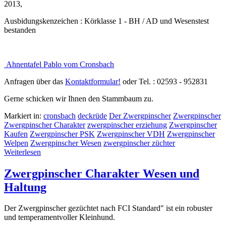
2013,
Ausbidungskenzeichen : Körklasse 1 - BH / AD und Wesenstest
bestanden
Ahnentafel Pablo vom Cronsbach
Anfragen über das
Kontaktformular!
oder Tel. : 02593 - 952831
Gerne schicken wir Ihnen den Stammbaum zu.
Markiert in:
cronsbach
deckrüde
Der Zwergpinscher
Zwergpinscher
Zwergpinscher Charakter
zwergpinscher erziehung
Zwergpinscher
Kaufen
Zwergpinscher PSK
Zwergpinscher VDH
Zwergpinscher
Welpen
Zwergpinscher Wesen
zwergpinscher züchter
Weiterlesen
Zwergpinscher Charakter Wesen und
Haltung
Der Zwergpinscher gezüchtet nach FCI Standard" ist ein robuster
und temperamentvoller Kleinhund.