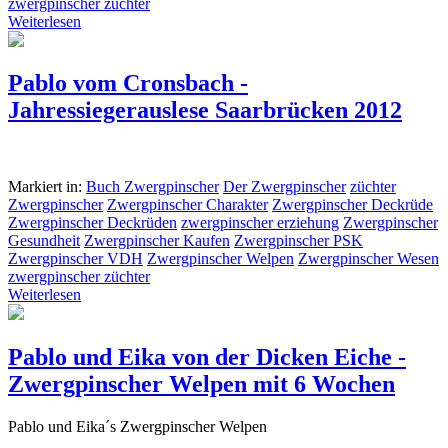
zwergpinscher züchter
Weiterlesen
Pablo vom Cronsbach -
Jahressiegerauslese Saarbrücken 2012
Markiert in:
Buch Zwergpinscher
Der Zwergpinscher
züchter
Zwergpinscher
Zwergpinscher Charakter
Zwergpinscher Deckrüde
Zwergpinscher Deckrüden
zwergpinscher erziehung
Zwergpinscher
Gesundheit
Zwergpinscher Kaufen
Zwergpinscher PSK
Zwergpinscher VDH
Zwergpinscher Welpen
Zwergpinscher Wesen
zwergpinscher züchter
Weiterlesen
Pablo und Eika von der Dicken Eiche -
Zwergpinscher Welpen mit 6 Wochen
Pablo und Eika´s Zwergpinscher Welpen