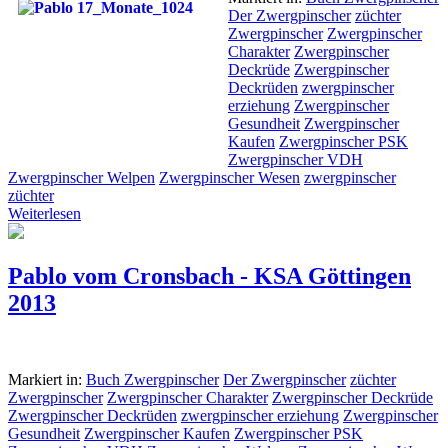
Der Zwergpinscher
züchter
Zwergpinscher
Zwergpinscher
Charakter
Zwergpinscher
Deckrüde
Zwergpinscher
Deckrüden
zwergpinscher
erziehung
Zwergpinscher
Gesundheit
Zwergpinscher
Kaufen
Zwergpinscher PSK
Zwergpinscher VDH
Zwergpinscher Welpen
Zwergpinscher Wesen
zwergpinscher
züchter
Weiterlesen
Pablo vom Cronsbach - KSA Göttingen
2013
Markiert in:
Buch Zwergpinscher
Der Zwergpinscher
züchter
Zwergpinscher
Zwergpinscher Charakter
Zwergpinscher Deckrüde
Zwergpinscher Deckrüden
zwergpinscher erziehung
Zwergpinscher
Gesundheit
Zwergpinscher Kaufen
Zwergpinscher PSK