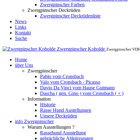
Zwergpinscher Farben
Zwergpinscher Deckrüden
Zwergpinscher Deckrüdenliste
News
Links
Kontakt
Suche
Zwergpinscher Kobolde
Zwergpinscher VD
Home
über Uns
Zwergpinscher
Pablo vom Cronsbach
Valo vom Cronsbach - Picasso
Davio Da Vinci vom Hause Gutmann
Dascha ( gen. Gino ) vom Cronsbach ( + )
Information
Historie
Rasse Hund Austellungen
Unsere Deckrüden
info Zwergpinscher
Warum Ausstellungen ?
Rassehund Ausstellung
gebrächliche Abkürzungen