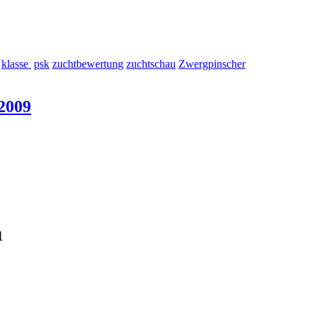
klasse
psk
zuchtbewertung
zuchtschau
Zwergpinscher
2009
1