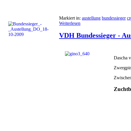
Markiert in:
austellung
bundessieger
c
Weiterlesen
VDH Bundessieger - Au
Dascha v
Zwergpin
Zwische
Zuchtb