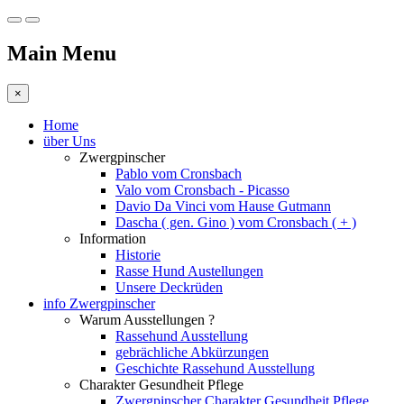
Main Menu
×
Home
über Uns
Zwergpinscher
Pablo vom Cronsbach
Valo vom Cronsbach - Picasso
Davio Da Vinci vom Hause Gutmann
Dascha ( gen. Gino ) vom Cronsbach ( + )
Information
Historie
Rasse Hund Austellungen
Unsere Deckrüden
info Zwergpinscher
Warum Ausstellungen ?
Rassehund Ausstellung
gebrächliche Abkürzungen
Geschichte Rassehund Ausstellung
Charakter Gesundheit Pflege
Zwergpinscher Charakter Gesundheit Pflege