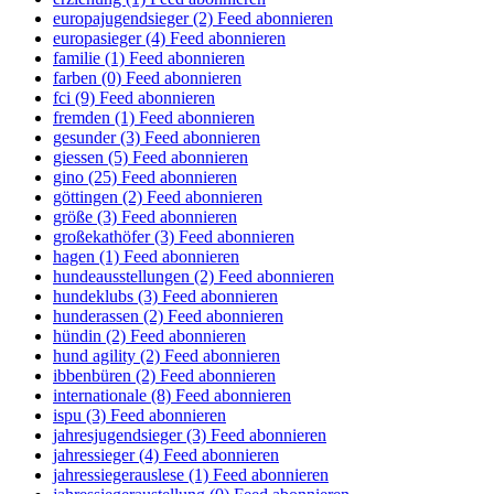
europajugendsieger (2)
Feed abonnieren
europasieger (4)
Feed abonnieren
familie (1)
Feed abonnieren
farben (0)
Feed abonnieren
fci (9)
Feed abonnieren
fremden (1)
Feed abonnieren
gesunder (3)
Feed abonnieren
giessen (5)
Feed abonnieren
gino (25)
Feed abonnieren
göttingen (2)
Feed abonnieren
größe (3)
Feed abonnieren
großekathöfer (3)
Feed abonnieren
hagen (1)
Feed abonnieren
hundeausstellungen (2)
Feed abonnieren
hundeklubs (3)
Feed abonnieren
hunderassen (2)
Feed abonnieren
hündin (2)
Feed abonnieren
hund agility (2)
Feed abonnieren
ibbenbüren (2)
Feed abonnieren
internationale (8)
Feed abonnieren
ispu (3)
Feed abonnieren
jahresjugendsieger (3)
Feed abonnieren
jahressieger (4)
Feed abonnieren
jahressiegerauslese (1)
Feed abonnieren