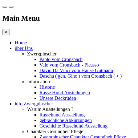
Main Menu
×
Home
über Uns
Zwergpinscher
Pablo vom Cronsbach
Valo vom Cronsbach - Picasso
Davio Da Vinci vom Hause Gutmann
Dascha ( gen. Gino ) vom Cronsbach ( + )
Information
Historie
Rasse Hund Austellungen
Unsere Deckrüden
info Zwergpinscher
Warum Ausstellungen ?
Rassehund Ausstellung
gebrächliche Abkürzungen
Geschichte Rassehund Ausstellung
Charakter Gesundheit Pflege
Zwergpinscher Charakter Gesundheit Pflege