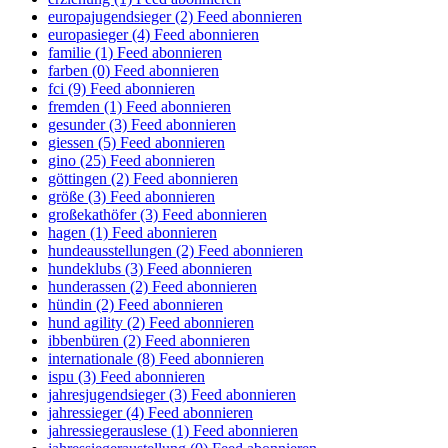
europajugendsieger (2)
Feed abonnieren
europasieger (4)
Feed abonnieren
familie (1)
Feed abonnieren
farben (0)
Feed abonnieren
fci (9)
Feed abonnieren
fremden (1)
Feed abonnieren
gesunder (3)
Feed abonnieren
giessen (5)
Feed abonnieren
gino (25)
Feed abonnieren
göttingen (2)
Feed abonnieren
größe (3)
Feed abonnieren
großekathöfer (3)
Feed abonnieren
hagen (1)
Feed abonnieren
hundeausstellungen (2)
Feed abonnieren
hundeklubs (3)
Feed abonnieren
hunderassen (2)
Feed abonnieren
hündin (2)
Feed abonnieren
hund agility (2)
Feed abonnieren
ibbenbüren (2)
Feed abonnieren
internationale (8)
Feed abonnieren
ispu (3)
Feed abonnieren
jahresjugendsieger (3)
Feed abonnieren
jahressieger (4)
Feed abonnieren
jahressiegerauslese (1)
Feed abonnieren