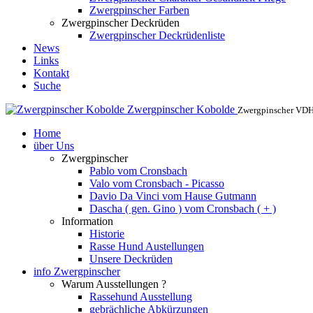
Zwergpinscher Farben
Zwergpinscher Deckrüden
Zwergpinscher Deckrüdenliste
News
Links
Kontakt
Suche
Zwergpinscher Kobolde
Zwergpinscher VD
Home
über Uns
Zwergpinscher
Pablo vom Cronsbach
Valo vom Cronsbach - Picasso
Davio Da Vinci vom Hause Gutmann
Dascha ( gen. Gino ) vom Cronsbach ( + )
Information
Historie
Rasse Hund Austellungen
Unsere Deckrüden
info Zwergpinscher
Warum Ausstellungen ?
Rassehund Ausstellung
gebrächliche Abkürzungen