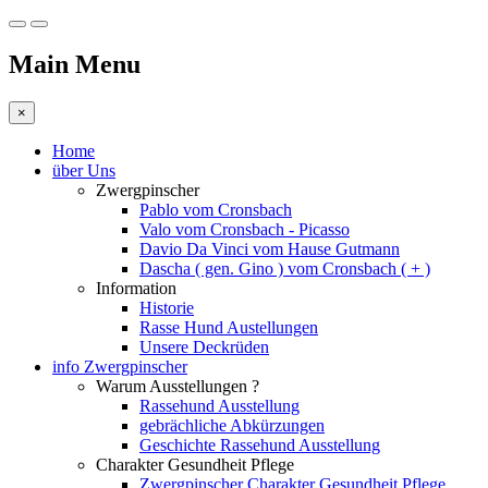
Main Menu
×
Home
über Uns
Zwergpinscher
Pablo vom Cronsbach
Valo vom Cronsbach - Picasso
Davio Da Vinci vom Hause Gutmann
Dascha ( gen. Gino ) vom Cronsbach ( + )
Information
Historie
Rasse Hund Austellungen
Unsere Deckrüden
info Zwergpinscher
Warum Ausstellungen ?
Rassehund Ausstellung
gebrächliche Abkürzungen
Geschichte Rassehund Ausstellung
Charakter Gesundheit Pflege
Zwergpinscher Charakter Gesundheit Pflege